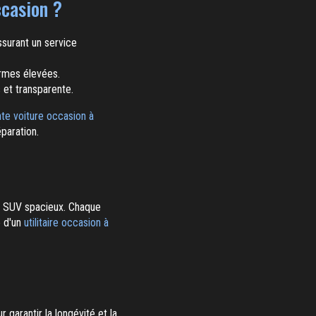
ccasion ?
surant un service
ormes élevées.
 et transparente.
te voiture occasion à
paration.
x SUV spacieux. Chaque
e d'un
utilitaire occasion à
arantir la longévité et la