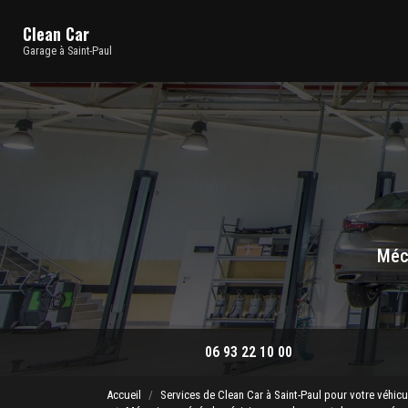
Navigation principale
Aller
au
Clean Car
contenu
Garage à Saint-Paul
principal
Méca
06 93 22 10 00
Accueil
Services de Clean Car à Saint-Paul pour votre véhicu