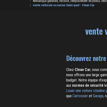
Mécanique générale, révision, remplacement de pneus, rénovat
vente vehicule occasion Saint-paul - Clean Car
vente 
Découvrez notre 
Chez
Clean Car
, nous comp
nous offrons une large gam
budget. Notre équipe d'expe
aux
normes de sécurité
le
Louer une voiture citadine 
que
Carrossier
et
Garage
, 