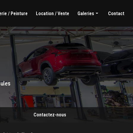
rie / Peinture
Location / Vente
Galeries
Contact
Mécanique générale
Carrosserie / Peinture
Location / Vente
cules
Contactez-nous