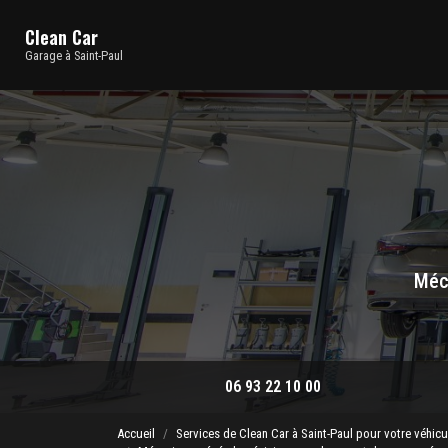
Navigation principale
Aller
au
Clean Car
contenu
Garage à Saint-Paul
principal
Méca
06 93 22 10 00
Accueil
Services de Clean Car à Saint-Paul pour votre véhicu