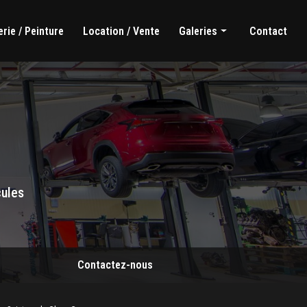
rie / Peinture
Location / Vente
Galeries
Contact
Mécanique générale
Carrosserie / Peinture
Location / Vente
cules
Contactez-nous