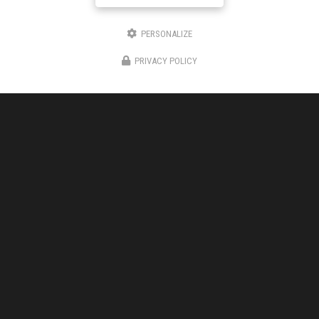
Téléphone
PERSONALIZE
Message
PRIVACY POLICY
J'autorise ce site à conserver l'ensemble des données transmises dans ce formulaire
pour faciliter le suivi et le traitement de ma demande.
(Aucune exploitation
commerciale ne sera faite des données conservées. Voir notre
politique de
confidentialité
)