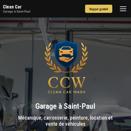
Aller
Clean Car
au
Rappel gratuit
Garage à Saint-Paul
contenu
principal
Garage à Saint-Paul
Mécanique, carrosserie, peinture, location et
vente de véhicules