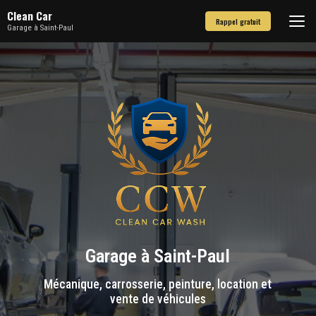
Aller
Clean Car
au
Rappel gratuit
Garage à Saint-Paul
contenu
principal
Garage à Saint-Paul
Mécanique, carrosserie, peinture, location et
vente de véhicules