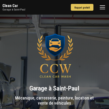
Aller
Clean Car
au
Rappel gratuit
Garage à Saint-Paul
contenu
principal
Garage à Saint-Paul
Mécanique, carrosserie, peinture, location et
vente de véhicules