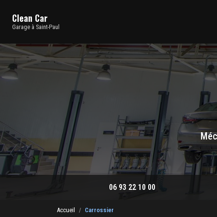
Navigation principale
Aller
au
Clean Car
contenu
Garage à Saint-Paul
principal
Méca
06 93 22 10 00
Accueil
Carrossier