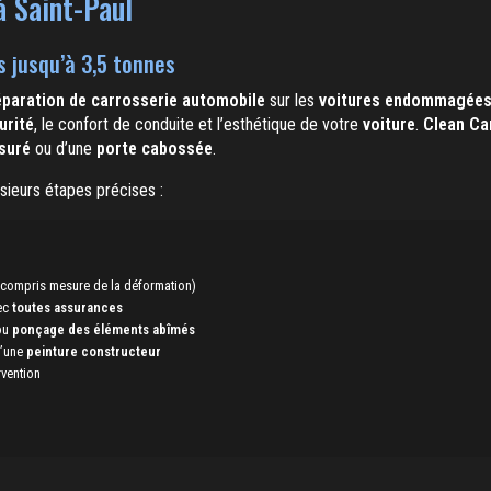
à Saint-Paul
s jusqu’à 3,5 tonnes
éparation de carrosserie automobile
sur les
voitures endommagée
urité
, le confort de conduite et l’esthétique de votre
voiture
.
Clean Ca
suré
ou d’une
porte cabossée
.
usieurs étapes précises :
 compris mesure de la déformation)
vec
toutes assurances
ou
ponçage des éléments abîmés
d’une
peinture constructeur
rvention