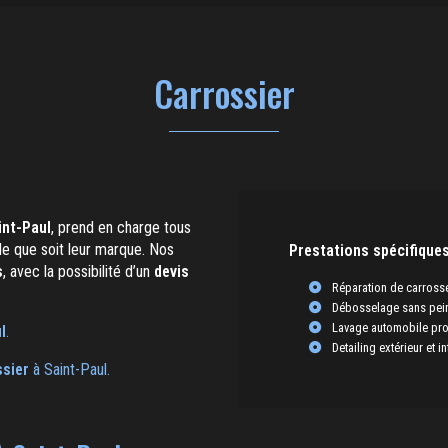
Carrossier
int-Paul
, prend en charge tous
lle que soit leur marque. Nos
Prestations spécifiques
s
, avec la possibilité d’un
devis
Réparation de carrosse
Débosselage sans pein
Lavage automobile pro
l
.
Detailing extérieur et in
ssier
à Saint-Paul.