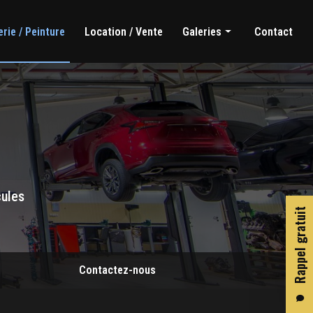
rie / Peinture
Location / Vente
Galeries
Contact
Mécanique générale
Carrosserie / Peinture
Location / Vente
cules
Rappel gratuit
Contactez-nous