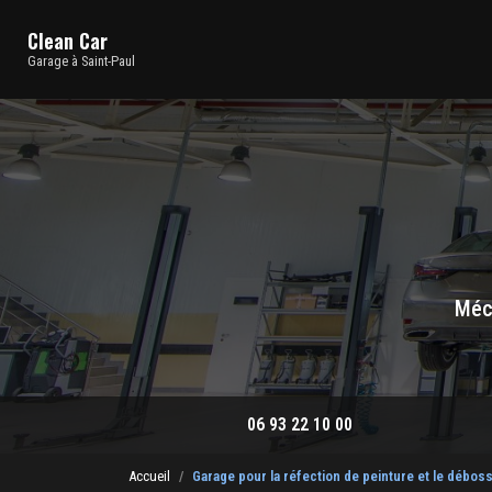
Navigation principale
Aller
au
Clean Car
contenu
Garage à Saint-Paul
principal
Méca
06 93 22 10 00
Accueil
Garage pour la réfection de peinture et le débos