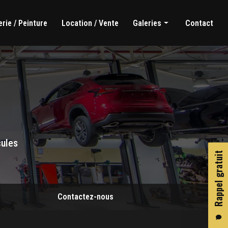
rie / Peinture
Location / Vente
Galeries
Contact
Mécanique générale
Carrosserie / Peinture
Location / Vente
cules
Rappel gratuit
Contactez-nous