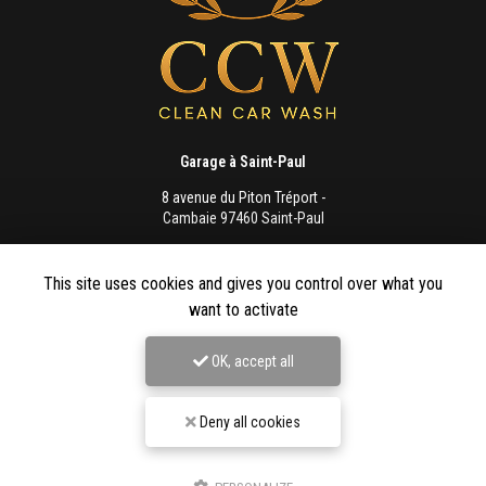
Garage à Saint-Paul
8 avenue du Piton Tréport -
Cambaie 97460 Saint-Paul
06 93 22 10 00
This site uses cookies and gives you control over what you
Lundi au vendredi :
want to activate
8h - 12h / 13h - 16h
OK, accept all
Envoyez un message
Deny all cookies