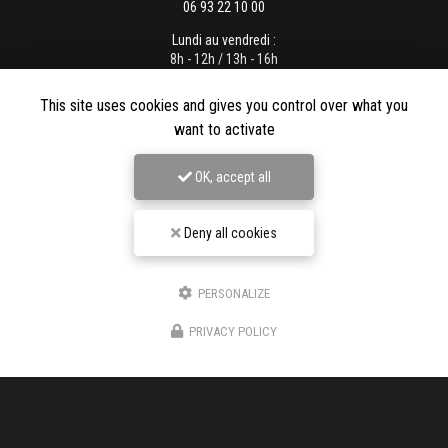
06 93 22 10 00
Lundi au vendredi :
8h - 12h / 13h - 16h
This site uses cookies and gives you control over what you
want to activate
Envoyez un message
OK, accept all
Deny all cookies
Nom Prénom
PERSONALIZE
Société
PRIVACY POLICY
Email
Téléphone
Message