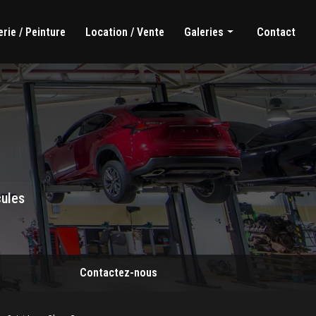
rie / Peinture
Location / Vente
Galeries
Contact
Mécanique générale
Carrosserie / Peinture
Location / Vente
cules
Contactez-nous