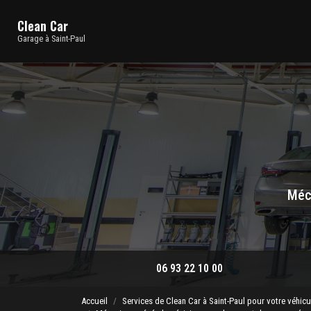
Navigation principale
Aller
au
Clean Car
contenu
Garage à Saint-Paul
principal
Méca
06 93 22 10 00
Accueil
Services de Clean Car à Saint-Paul pour votre véhicu