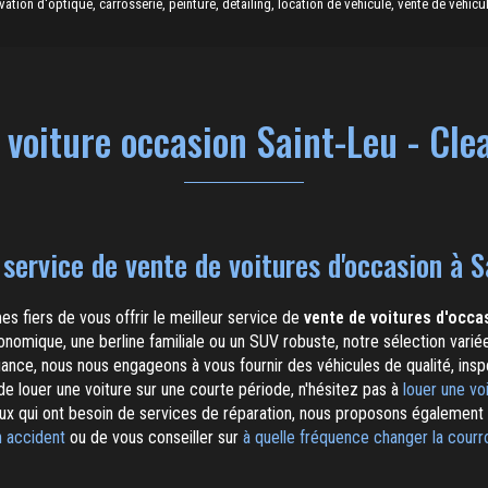
ion d'optique, carrosserie, peinture, detailing, location de véhicule, vente de véhicul
 voiture occasion Saint-Leu - Cle
service de vente de voitures d'occasion à S
s fiers de vous offrir le meilleur service de
vente de voitures d'occa
nomique, une berline familiale ou un SUV robuste, notre sélection varié
ance, nous nous engageons à vous fournir des véhicules de qualité, insp
de louer une voiture sur une courte période, n'hésitez pas à
louer une voi
eux qui ont besoin de services de réparation, nous proposons égalemen
n accident
ou de vous conseiller sur
à quelle fréquence changer la courro