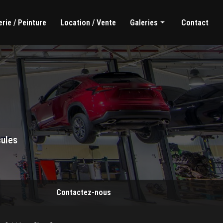
rie / Peinture
Location / Vente
Galeries
Contact
Mécanique générale
Carrosserie / Peinture
Location / Vente
cules
Contactez-nous