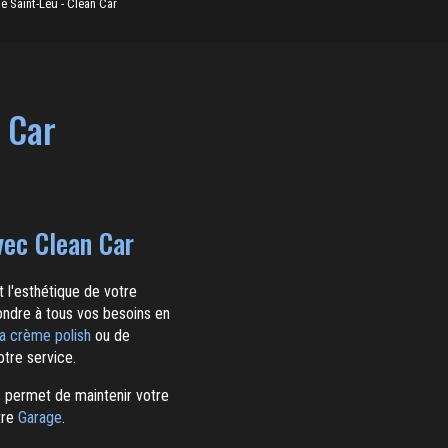
e Saint-Leu - Clean Car
n Car
vec Clean Car
t l'esthétique de votre
ondre à tous vos besoins en
la crème polish
ou de
otre service.
s permet de maintenir votre
tre
Garage
.