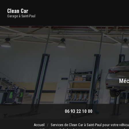
Navigation principale
Aller
au
Clean Car
contenu
Garage à Saint-Paul
principal
Méca
06 93 22 10 00
Accueil
Services de Clean Car à Saint-Paul pour votre véhicu