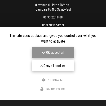
8 avenue du Piton Tréport -
Cambaie 97460 Saint-Paul
06 93 22 10 00
Lundi au vendredi :
8h - 12h / 13h - 16h
This site uses cookies and gives you control over what you
want to activate
OK, accept all
Envoyez un message
Deny all cookies
Nom Prénom
PERSONALIZE
Société
PRIVACY POLICY
Email