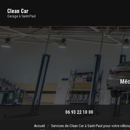
Navigation principale
Aller
au
Clean Car
contenu
Garage à Saint-Paul
principal
Méca
06 93 22 10 00
Accueil
Services de Clean Car à Saint-Paul pour votre véhicu