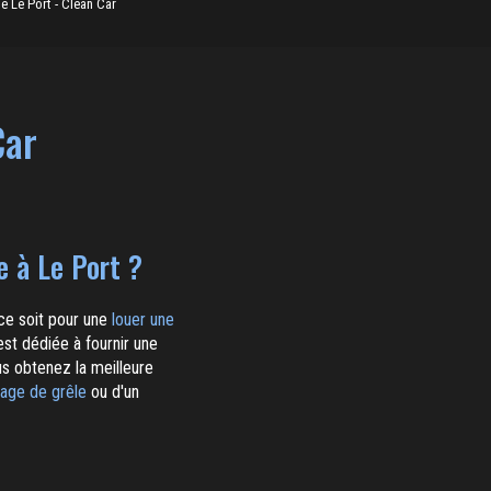
e Le Port - Clean Car
Car
e à Le Port ?
ce soit pour une
louer une
st dédiée à fournir une
s obtenez la meilleure
rage de grêle
ou d'un