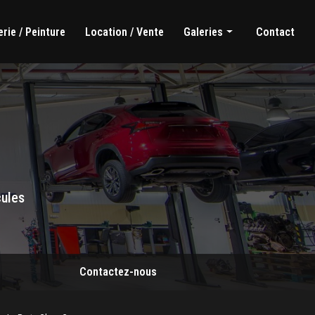
rie / Peinture
Location / Vente
Galeries
Contact
Mécanique générale
Carrosserie / Peinture
Location / Vente
cules
Contactez-nous