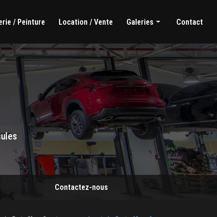
rie / Peinture
Location / Vente
Galeries
Contact
Mécanique générale
Carrosserie / Peinture
Location / Vente
cules
Contactez-nous