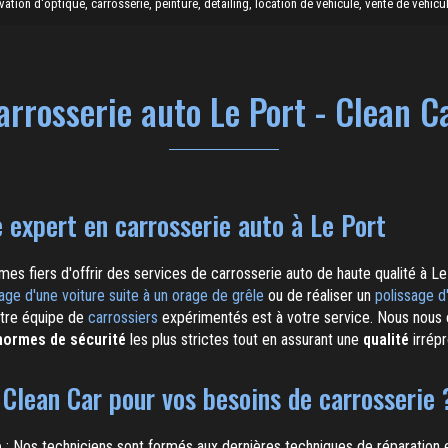
ion d'optique, carrosserie, peinture, detailing, location de véhicule, vente de véhicul
arrosserie auto Le Port - Clean C
e expert en carrosserie auto à Le Port
es fiers d'offrir des services de carrosserie auto de haute qualité à L
age d'une voiture suite à un orage de grêle
ou de réaliser un
polissage d
otre équipe de
carrossiers
expérimentés est à votre service. Nous nous 
normes de sécurité
les plus strictes tout en assurant une
qualité
irrépr
 Clean Car pour vos besoins de carrosserie 
e
: Nos techniciens sont formés aux dernières techniques de réparation 