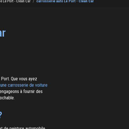
e Le Port - Clean Car
carrosserie auto Le Port - Clean Car
ar
e Port. Que vous ayez
'une carrosserie de voiture
engageons à fournir des
ochable.
?
et de peinture automobile.