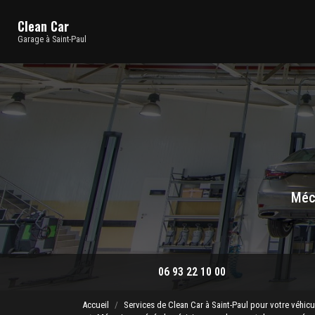
Navigation principale
Aller
au
Clean Car
contenu
Garage à Saint-Paul
principal
Méca
06 93 22 10 00
Accueil
Services de Clean Car à Saint-Paul pour votre véhicu