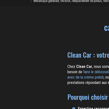
Mécanique générale, révision, remplacement de pneus, rénovat
c
Clean Car : votr
Chez
Clean Car
, nous somm
besoin de
faire le débossel
avec de la crème polish
, n
prestations répondant aux
Pourquoi choisir
Expertise reconnu