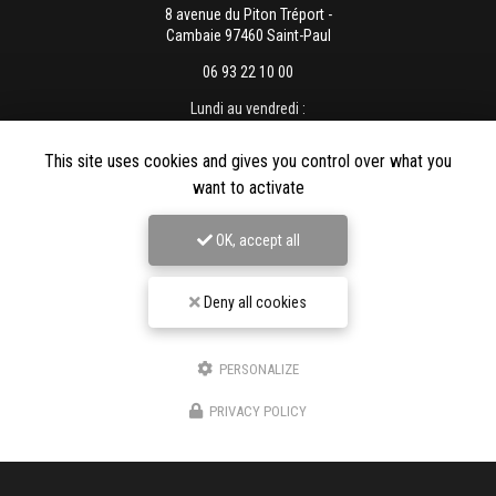
8 avenue du Piton Tréport -
Cambaie 97460 Saint-Paul
06 93 22 10 00
Lundi au vendredi :
8h - 12h / 13h - 16h
This site uses cookies and gives you control over what you
want to activate
OK, accept all
Envoyez un message
Deny all cookies
Nom Prénom
PERSONALIZE
Société
PRIVACY POLICY
Email