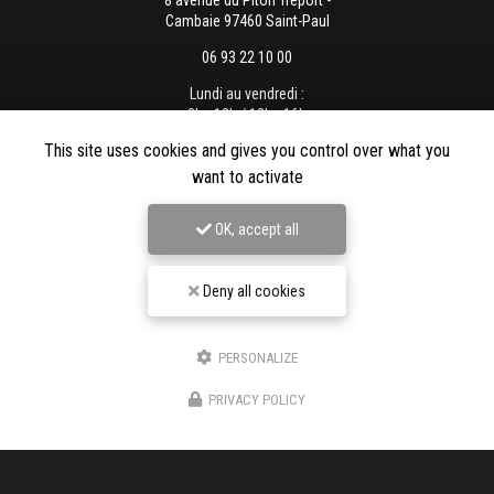
8 avenue du Piton Tréport -
Cambaie 97460 Saint-Paul
06 93 22 10 00
Lundi au vendredi :
8h - 12h / 13h - 16h
This site uses cookies and gives you control over what you
want to activate
Envoyez un message
OK, accept all
Deny all cookies
Nom Prénom
PERSONALIZE
Société
PRIVACY POLICY
Email
Téléphone