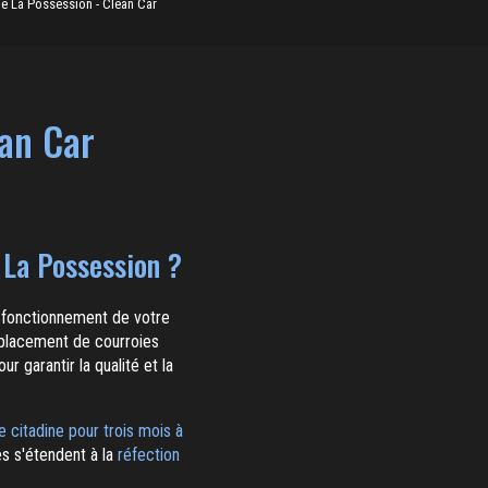
le La Possession - Clean Car
ean Car
 La Possession ?
n fonctionnement de votre
placement de courroies
 garantir la qualité et la
e citadine pour trois mois à
es s'étendent à la
réfection