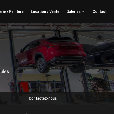
rie / Peinture
Location / Vente
Galeries
Contact
Mécanique générale
Carrosserie / Peinture
Location / Vente
cules
Contactez-nous