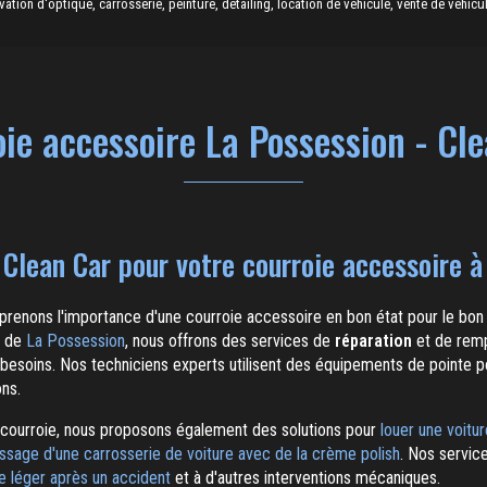
tion d'optique, carrosserie, peinture, detailing, location de véhicule, vente de véhicu
ie accessoire La Possession - Cl
 Clean Car pour votre courroie accessoire à
prenons l'importance d'une courroie accessoire en bon état pour le bo
é de
La Possession
, nous offrons des services de
réparation
et de rem
esoins. Nos techniciens experts utilisent des équipements de pointe pour
ons.
 courroie, nous proposons également des solutions pour
louer une voitur
issage d'une carrosserie de voiture avec de la crème polish
. Nos servic
le léger après un accident
et à d'autres interventions mécaniques.