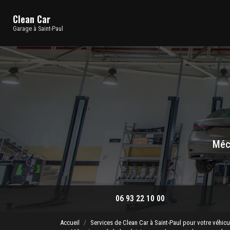
Navigation principale
Aller
au
Clean Car
contenu
Garage à Saint-Paul
principal
Méca
06 93 22 10 00
Accueil
Services de Clean Car à Saint-Paul pour votre véhicu